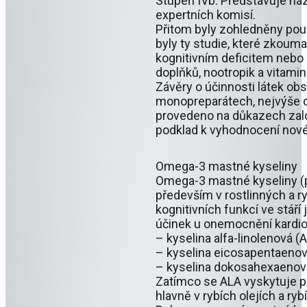
Stupeň IVb: Představuje ná
expertních komisí.
Přitom byly zohledněny pouze
byly ty studie, které zkoum
kognitivním deficitem nebo
doplňků, nootropik a vitami
Závěry o účinnosti látek ob
monopreparátech, nejvýše o
provedeno na důkazech založ
podklad k vyhodnocení nové
Omega-3 mastné kyseliny
Omega-3 mastné kyseliny (
především v rostlinných a 
kognitivních funkcí ve stář
účinek u onemocnění kardi
– kyselina alfa-linolenová 
– kyselina eicosapentaeno
– kyselina dokosahexaeno
Zatímco se ALA vyskytuje p
hlavně v rybích olejích a ry