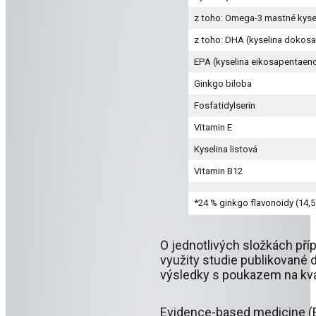
z toho: Omega-3 mastné kyse
z toho: DHA (kyselina dokos
EPA (kyselina eikosapentaen
Ginkgo biloba
Fosfatidylserin
Vitamin E
Kyselina listová
Vitamin B12
*24 % ginkgo flavonoidy (14,5 
O jednotlivých složkách příp
využity studie publikované 
výsledky s poukazem na kva
Evidence-based medicine (