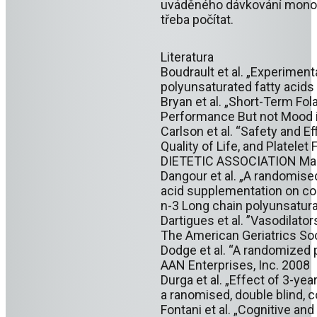
uváděného dávkování monosu
třeba počítat.
Literatura
Boudrault et al. „Experimen
polyunsaturated fatty acid
Bryan et al. „Short-Term Fo
Performance But not Mood 
Carlson et al. “Safety and 
Quality of Life, and Platele
DIETETIC ASSOCIATION Ma
Dangour et al. „A randomised
acid supplementation on cogn
n-3 Long chain polyunsatura
Dartigues et al. ”Vasodilat
The American Geriatrics So
Dodge et al. “A randomized p
AAN Enterprises, Inc. 2008
Durga et al. „Effect of 3-yea
a ranomised, double blind, 
Fontani et al. „Cognitive a