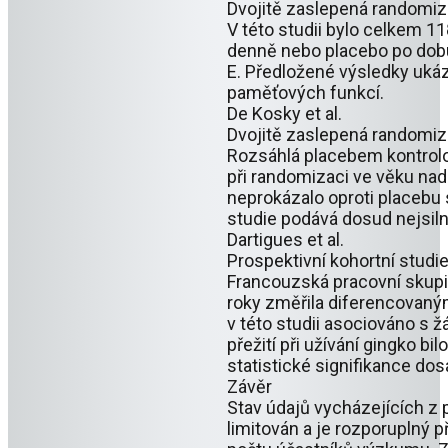
Dvojitě zaslepená randomiz
V této studii bylo celkem 
denně nebo placebo po dobu 
E. Předložené výsledky ukáz
paměťových funkcí.
De Kosky et al.
Dvojitě zaslepená randomiz
Rozsáhlá placebem kontrolov
při randomizaci ve věku nad
neprokázalo oproti placebu s
studie podává dosud nejsiln
Dartigues et al.
Prospektivní kohortní studie
Francouzská pracovní skupi
roky změřila diferencovaným
v této studii asociováno s 
přežití při užívání gingko 
statistické signifikance do
Závěr
Stav údajů vycházejících z 
limitován a je rozporuplný 