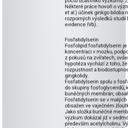
počtu účastníků výzkumu. Z
Některé práce hovoří o výz
et al.) účinek ginkgo bilob
rozporných výsledků studií 
evidence IVb).
Fosfatidylserin
Fosfolipid fosfatidylserin
koncentraci v mozku, podpo
z pokusů na zvířatech, ovšem
hypotéza vychází z toho, že
rozpustnost a biodostupnost
gingkolidy.
Fosfatidylserin spolu s fosf
do skupiny fosfoglyceridů, 
buněčných membrán; obsahu
Fosfatidylserin se v malých
obsažen ve vaječném žloutk
Jako složka buněčné membr
výzkum dokázal již v sedmd
především acetylcholinu. Vý