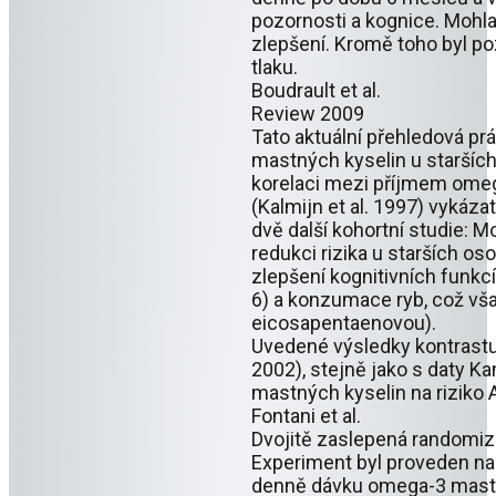
pozornosti a kognice. Mohl
zlepšení. Kromě toho byl po
tlaku.
Boudrault et al.
Review 2009
Tato aktuální přehledová p
mastných kyselin u starších
korelaci mezi příjmem omeg
(Kalmijn et al. 1997) vykáz
dvě další kohortní studie: M
redukci rizika u starších os
zlepšení kognitivních funkcí
6) a konzumace ryb, což vš
eicosapentaenovou).
Uvedené výsledky kontrastuj
2002), stejně jako s daty Kan
mastných kyselin na riziko
Fontani et al.
Dvojitě zaslepená randomiz
Experiment byl proveden na
denně dávku omega-3 mastnýc