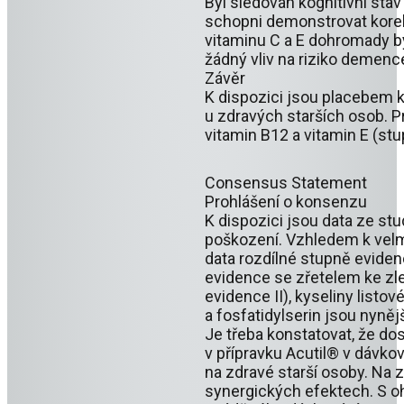
Byl sledován kognitivní stav
schopni demonstrovat kore
vitaminu C a E dohromady b
žádný vliv na riziko demenc
Závěr
K dispozici jsou placebem ko
u zdravých starších osob. P
vitamin B12 a vitamin E (stu
Consensus Statement
Prohlášení o konsenzu
K dispozici jsou data ze stu
poškození. Vzhledem k velm
data rozdílné stupně evidenc
evidence se zřetelem ke zl
evidence II), kyseliny listov
a fosfatidylserin jsou nyněj
Je třeba konstatovat, že do
v přípravku Acutil® v dávk
na zdravé starší osoby. Na 
synergických efektech. S o