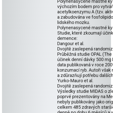
Polynenasycené mastné kys
výchozím bodem pro vytvářen
acetylkoenzymu A (tzv. akt
a zabudována ve fosfolipi
lidského mozku.
Polynenasycené mastné kys
Studie, které zkoumají účin
demence:
Dangour et al.
Dvojitě zaslepená randomiz
Průběžná studie OPAL (The 
účinek denní dávky 500 mg D
data publikovaná v roce 200
konzumací ryb. Autoři však 
a zdůrazňují potřebu dalšíc
Yurko-Mauro et al.
Dvojitě zaslepená randomiz
Výsledky studie MIDAS o z
poprvé prezentovány na Mez
nebyly publikovány jako ori
celkem 485 zdravých starší
denně po dobu 6 měsíců a vy