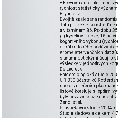
v krevním séru, ale i lepší
rychlost statisticky význam
Bryan et al.
Dvojitě zaslepená randomiz
Tato práce se soustřeďuje n
a vitaminem B6. Po dobu 35
µg kyseliny listové, 15 µg 
kognitivního výkonu (rychlo
u krátkodobého podávání dop
Kromě intervenčních dat získ
s anamnestickými údaji o st
výsledky v jednotlivých kogn
De Lau et al.
Epidemiologická studie 200
U 1 033 účastníků Rotterdam
spolu s měřením plazmatické
listové koreluje s lepšími v
byly nezávislé na koncentra
Zandi et al.
Prospektivní studie 2004; n
Studie sledovala celkem 4 7