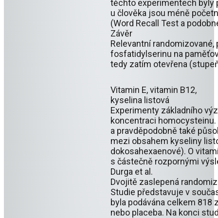
těchto experimentech byly p
u člověka jsou méně početné
(Word Recall Test a podobné
Závěr
Relevantní randomizované, p
fosfatidylserinu na paměťov
tedy zatím otevřena (stupeň
Vitamin E, vitamin B12,
kyselina listová
Experimenty základního výzk
koncentraci homocysteinu. 
a pravděpodobně také působ
mezi obsahem kyseliny list
dokosahexaenové). O vitamin
s částečně rozpornými výsl
Durga et al.
Dvojitě zaslepená randomiz
Studie představuje v součas
byla podávána celkem 818 z
nebo placeba. Na konci stu