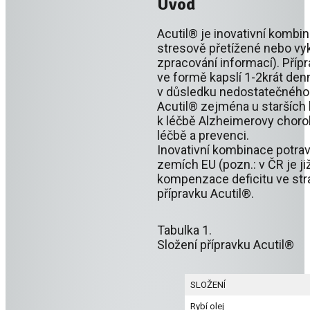
Úvod
Acutil® je inovativní kombi
stresově přetížené nebo vyk
zpracování informací). Příp
ve formě kapslí 1-2krát den
v důsledku nedostatečného p
Acutil® zejména u starších 
k léčbě Alzheimerovy chorob
léčbě a prevenci.
Inovativní kombinace potrav
zemích EU (pozn.: v ČR je již
kompenzace deficitu ve stra
přípravku Acutil®.
Tabulka 1.
Složení přípravku Acutil®
SLOŽENÍ
Rybí olej