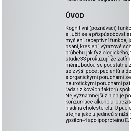
ÚVOD
Kognitivní (poznávací) fun
si, učit se a přizpůsobovat
myšlení, receptivní funkce, j
psaní, kreslení, výrazové sc
průběhu jak fyziologického, 
studie33 prokazují, že zatím
měnit, budou se podstatně z
se zvýší počet pacientů s d
s organickými poruchami se 
neurotickými poruchami patří
řada rizikových faktorů spol
Nejvýznamnější z nich je poc
konzumace alkoholu, obezit
hladina cholesterolu. U pac
stejně jako u jedinců s nižš
ypsilon-4 apolipoproteinu E.