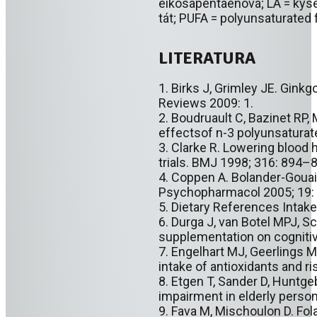
eikosapentaenová; LA = kys
tát; PUFA = polyunsaturated f
LITERATURA
1. Birks J, Grimley JE. Gin
Reviews 2009: 1.
2. Boudruault C, Bazinet RP
effectsof n-3 polyunsaturate
3. Clarke R. Lowering blood
trials. BMJ 1998; 316: 894–
4. Coppen A. Bolander-Gouail
Psychopharmacol 2005; 19:
5. Dietary References Intak
6. Durga J, van Botel MPJ, Sc
supplementation on cognitive
7. Engelhart MJ, Geerlings 
intake of antioxidants and 
8. Etgen T, Sander D, Huntgeb
impairment in elderly perso
9. Fava M, Mischoulon D. Fola