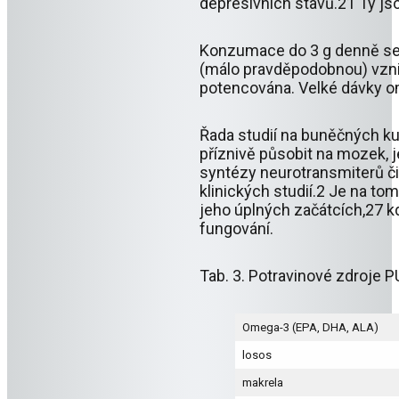
depresivních stavů.21 Ty jsou
Konzumace do 3 g denně se 
(málo pravděpodobnou) vznik
potencována. Velké dávky o
Řada studií na buněčných k
příznivě působit na mozek, j
syntézy neurotransmiterů či
klinických studií.2 Je na t
jeho úplných začátcích,27 k
fungování.
Tab. 3. Potravinové zdroje 
Omega-3 (EPA, DHA, ALA)
losos
makrela