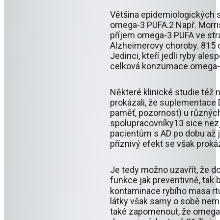
Většina epidemiologických s
omega-3 PUFA.2 Např. Morris
příjem omega-3 PUFA ve str
Alzheimerovy choroby. 815 
Jedinci, kteří jedli ryby ale
celková konzumace omega-3
Některé klinické studie též 
prokázali, že suplementace 
paměť, pozornost) u různý
spolupracovníky13 sice nezji
pacientům s AD po dobu až j
příznivý efekt se však prok
Je tedy možno uzavřít, že d
funkce jak preventivně, tak 
kontaminace rybího masa rtut
látky však samy o sobě nema
také zapomenout, že omega-3