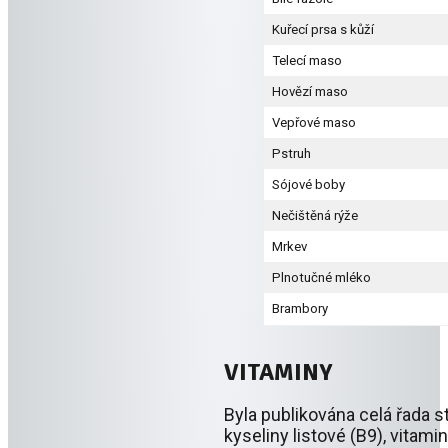
Kuřecí prsa s kůží
Telecí maso
Hovězí maso
Vepřové maso
Pstruh
Sójové boby
Nečištěná rýže
Mrkev
Plnotučné mléko
Brambory
VITAMINY
Byla publikována celá řada s
kyseliny listové (B9), vitami