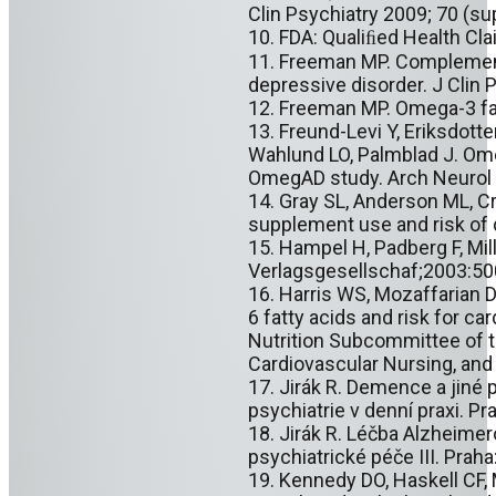
Clin Psychiatry 2009; 70 (sup
10. FDA: Qualiﬁed Health Cl
11. Freeman MP. Complementa
depressive disorder. J Clin P
12. Freeman MP. Omega-3 fatt
13. Freund-Levi Y, Eriksdott
Wahlund LO, Palmblad J. Ome
OmegAD study. Arch Neurol 
14. Gray SL, Anderson ML, Cr
supplement use and risk of 
15. Hampel H, Padberg F, Mi
Verlagsgesellschaf;2003:50
16. Harris WS, Mozaffarian D
6 fatty acids and risk for c
Nutrition Subcommittee of th
Cardiovascular Nursing, and
17. Jirák R. Demence a jiné p
psychiatrie v denní praxi. Pr
18. Jirák R. Léčba Alzheime
psychiatrické péče III. Praha:
19. Kennedy DO, Haskell CF, 