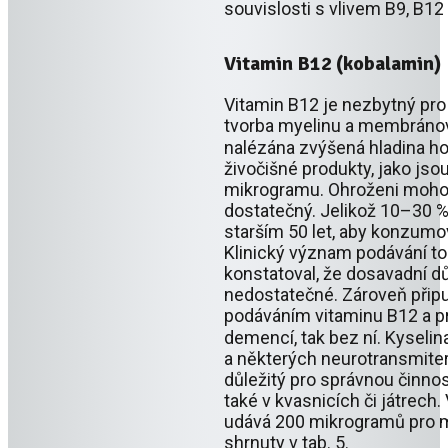
souvislosti s vlivem B9, B12 
Vitamin B12 (kobalamin)
Vitamin B12 je nezbytný pro
tvorba myelinu a membránový
nalézána zvýšená hladina h
živočišné produkty, jako jso
mikrogramu. Ohroženi mohou 
dostatečný. Jelikož 10–30 %
starším 50 let, aby konzum
Klinický význam podávání to
konstatoval, že dosavadní důk
nedostatečné. Zároveň připust
podáváním vitaminu B12 a pr
demencí, tak bez ní. Kyselin
a některých neurotransmiter
důležitý pro správnou činnos
také v kvasnicích či játrech
udává 200 mikrogramů pro m
shrnuty v tab. 5.