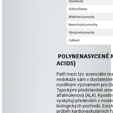
Závislosti
Schizofrenie
Afektivní poruchy
Neurotické poruchy
Vývojové poruchy
Celkem
POLYNENASYCENÉ M
ACIDS)
Patří mezi tzv. esenciální m
nedokáže sám v dostatečné m
rozdílným významem pro člo
Typickými představiteli om
alfalinolenová (ALA). Kyseli
vyskytují především v mozku
biologických pochodů. Exist
průběh kardiovaskulárních f