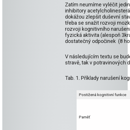
Zatím neumíme vyléčit jedin
inhibitory acetylcholineste
dokážou zlepšit duševní sta
třeba se snažit rozvoji mozk
rozvoji kognitivního naruše
fyzická aktivita (alespoň 3krá
dostatečný odpočinek (8 hod
V následujícím textu se bud
stravě, tak v potravinových 
Tab. 1. Příklady narušení ko
Postižená kognitivní funkce
Paměť