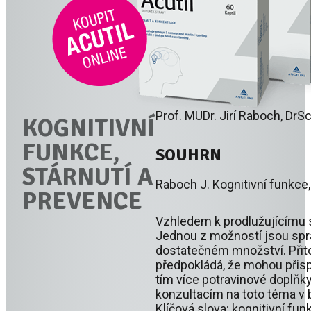
Prof. MUDr. Jirí Raboch, DrSc
KOGNITIVNÍ
FUNKCE,
SOUHRN
STÁRNUTÍ A
Raboch J. Kognitivní funkce,
PREVENCE
Vzhledem k prodlužujícímu 
Jednou z možností jsou sprá
dostatečném množství. Přitom
předpokládá, že mohou přisp
tím více potravinové doplňky
konzultacím na toto téma v b
Klíčová slova: kognitivní fun