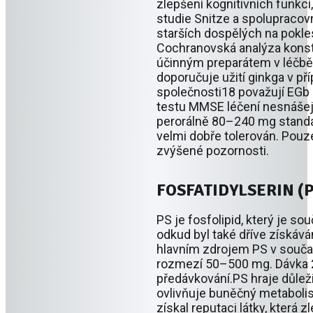
zlepšení kognitivních funkc
studie Snitze a spolupracov
starších dospělých na pokles
Cochranovská analýza konstat
účinným preparátem v léčbě 
doporučuje užití ginkga v p
společnosti18 považují EGb 
testu MMSE léčení nesnášejí
perorálně 80–240 mg standar
velmi dobře tolerován. Pouze
zvýšené pozornosti.
FOSFATIDYLSERIN (P
PS je fosfolipid, který je 
odkud byl také dříve získáv
hlavním zdrojem PS v souča
rozmezí 50–500 mg. Dávka 2
předávkování.PS hraje důleži
ovlivňuje buněčný metaboli
získal reputaci látky, která 