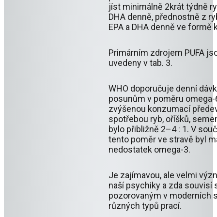
jíst minimálně 2krát týdně 
DHA denně, přednostně z rybí
EPA a DHA denně ve formě k
Primárním zdrojem PUFA jsou
uvedeny v tab. 3.
WHO doporučuje denní dávky
posunům v poměru omega-6/
zvýšenou konzumací předevší
spotřebou ryb, oříšků, semen
bylo přibližně 2–4 : 1. V so
tento poměr ve stravě byl m
nedostatek omega-3.
Je zajímavou, ale velmi výz
naší psychiky a zda souvisí
pozorovaným v moderních sp
různých typů prací.