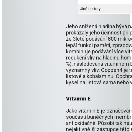
Jiné faktory
Jeho snížená hladina bývá na
prokázaly jeho účinnost při 
že 3leté podávání 800 mikro
lepší funkci paměti, zpracov
kombinuje podávání více vita
redukční vliv na hladinu ho
%), následovaná vitaminem B
významný vliv. Coppen4 je t
listové a kobalaminu. Cochr
kyselina listová sama nebo 
Vitamin E
Jako vitamin E je označována
součástí buněčných membrán
antioxidačně. Působí tak neur
nejaktivnější zástupce této 