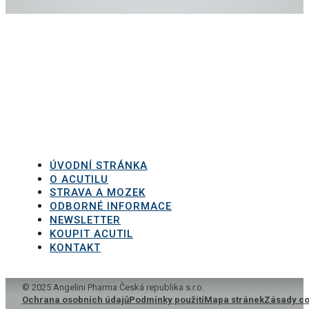
ÚVODNÍ STRÁNKA
O ACUTILU
STRAVA A MOZEK
ODBORNÉ INFORMACE
NEWSLETTER
KOUPIT ACUTIL
KONTAKT
© 2025 Angelini Pharma Česká republika s.r.o.
Ochrana osobních údajů
Podmínky použití
Mapa stránek
Zásady co