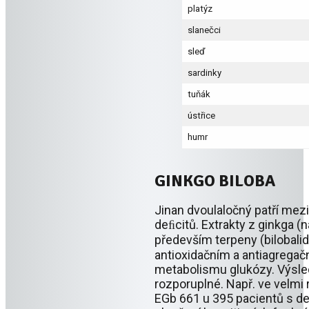
platýz
slanečci
sleď
sardinky
tuňák
ústřice
humr
GINKGO BILOBA
Jinan dvoulaločný patří mezi
deﬁcitů. Extrakty z ginkga (n
především terpeny (bilobali
antioxidačním a antiagregačn
metabolismu glukózy. Výsled
rozporuplné. Např. ve velmi
EGb 661 u 395 pacientů s dem