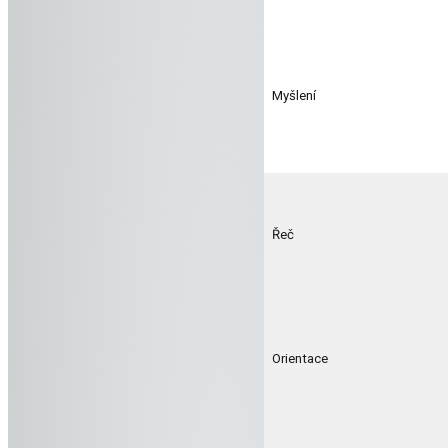
Myšlení
Řeč
Orientace