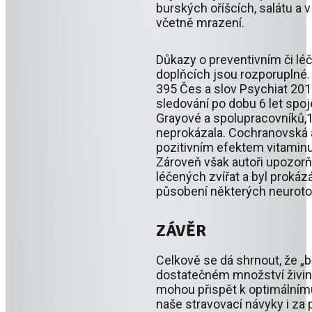
burských oříšcích, salátu a
včetně mrazení.
Důkazy o preventivním či lé
doplňcích jsou rozporuplné. 
395 Čes a slov Psychiat 201
sledování po dobu 6 let sp
Grayové a spolupracovníků,1
neprokázala. Cochranovská 
pozitivním efektem vitaminu
Zároveň však autoři upozorň
léčených zvířat a byl proká
působení některých neuroto
ZÁVĚR
Celkově se dá shrnout, že „
dostatečném množství živiny
mohou přispět k optimálním
naše stravovací návyky i z