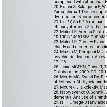
complexed with phosphatid
20. Kotani S, Sakaguchi E, W
Yama-shima T. Dietary supp
dysfunction. Neuroscience 
21. Lin PY, Su KP. A metaanal
efficacyofomega-3 fatty aci
22. Malouf R, Areosa Sastre 
10.1002/14651858.CD00439
23. Malouf R, Grimley Evans 
elderly and demented peopl
24. Mazza M, Pomponi M, Jani
psychiatric diseases: An ov
12–26.
25. Isaac MGEKN, Quinn R, T
Collaboration 2009: DOI:1
26. Morris MC, Svand DA, Bi
of ﬁshandn-3fattyacidsandri
27. Mourek, J. a kolektiv. M
28. Napryeyenko O, Sonnik G,
dementia: Analyse of a rando
29. NIH. Omega-3 fatty acids,