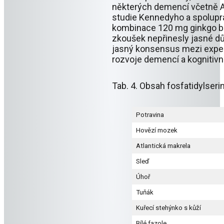
některých demencí včetně A
studie Kennedyho a spolupra
kombinace 120 mg ginkgo bil
zkoušek nepřinesly jasné dů
jasný konsensus mezi exper
rozvoje demencí a kognitivn
Tab. 4. Obsah fosfatidylseri
Potravina
Hovězí mozek
Atlantická makrela
Sleď
Úhoř
Tuňák
Kuřecí stehýnko s kůží
Bílé fazole