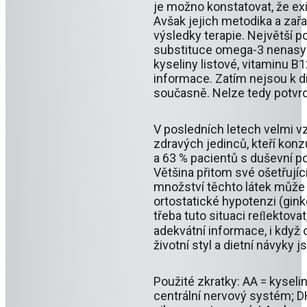
je možno konstatovat, že exi
Avšak jejich metodika a zař
výsledky terapie. Největší p
substituce omega-3 nenasyc
kyseliny listové, vitaminu B1
informace. Zatím nejsou k di
současně. Nelze tedy potvrd
V posledních letech velmi v
zdravých jedinců, kteří kon
a 63 % pacientů s duševní p
Většina přitom své ošetřujíc
množství těchto látek může m
ortostatické hypotenzi (gink
třeba tuto situaci reﬂektova
adekvátní informace, i když
životní styl a dietní návyky
Použité zkratky: AA = kysel
centrální nervový systém; D