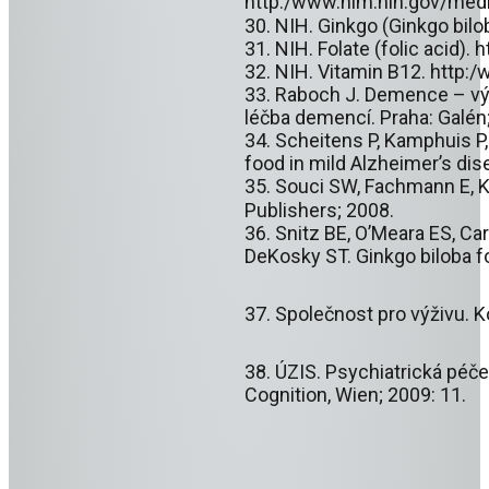
http:/www.nim.nih.gov/medli
30. NIH. Ginkgo (Ginkgo bilo
31. NIH. Folate (folic acid)
32. NIH. Vitamin B12. http:
33. Raboch J. Demence – výzv
léčba demencí. Praha: Galén
34. Scheitens P, Kamphuis P,
food in mild Alzheimer’s dis
35. Souci SW, Fachmann E, K
Publishers; 2008.
36. Snitz BE, O’Meara ES, Ca
DeKosky ST. Ginkgo biloba fo
37. Společnost pro výživu. 
38. ÚZIS. Psychiatrická péč
Cognition, Wien; 2009: 11.