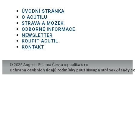
ÚVODNÍ STRÁNKA
O ACUTILU
STRAVA A MOZEK
ODBORNÉ INFORMACE
NEWSLETTER
KOUPIT ACUTIL
KONTAKT
© 2025 Angelini Pharma Česká republika s.r.o.
Ochrana osobních údajů
Podmínky použití
Mapa stránek
Zásady co